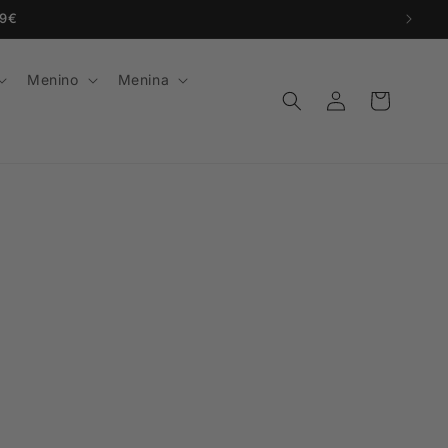
99€
Menino
Menina
Iniciar
Carrinho
sessão