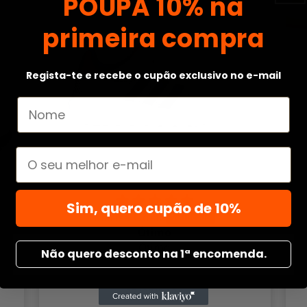
POUPA
10% na
primeira compra
Regista-te e recebe o cupão exclusivo no e-mail
Email
Sim, quero cupão de 10%
Marisa Costa
Ótimo
Ótimo
Não quero desconto na 1ª encomenda.
07/07/2026