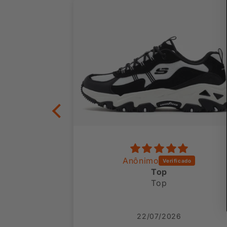
Taiane Caren Carvalho Chaves
Anônimo
entrega!
Top
entrega!
Top
atencioso
ais vezes.
22/07/2026