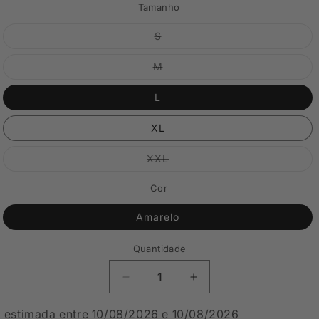
Tamanho
Variante
S
esgotada
ou
indisponível
Variante
M
esgotada
ou
indisponível
L
XL
Variante
XXL
esgotada
ou
indisponível
Cor
Amarelo
Quantidade
Diminuir
Aumentar
a
a
quantidade
quantidade
 estimada entre 10/08/2026 e 10/08/2026