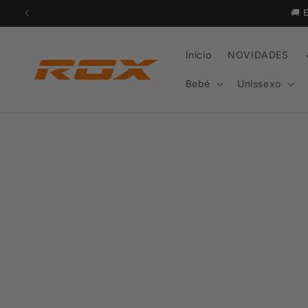
Saltar
🚚
para o
conteúdo
Início
NOVIDADES
Bebé
Unissexo
Salta
a
infor
do pr