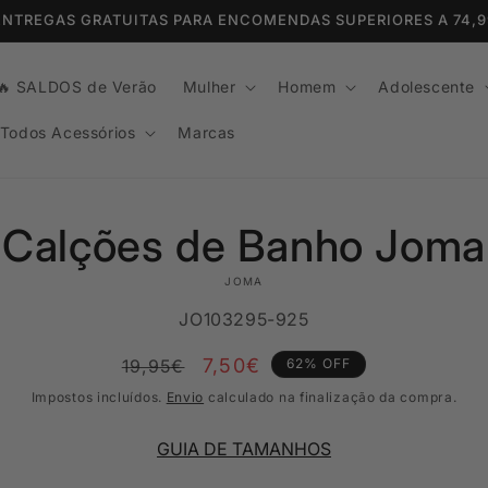
 ENTREGAS GRATUITAS PARA ENCOMENDAS SUPERIORES A 74,
🔥 SALDOS de Verão
Mulher
Homem
Adolescente
Todos Acessórios
Marcas
r para
Calções de Banho Joma
mação
oduto
JOMA
SKU:
JO103295-925
Preço
Preço
7,50€
19,95€
62% OFF
normal
de
Impostos incluídos.
Envio
calculado na finalização da compra.
Promoção
GUIA DE TAMANHOS