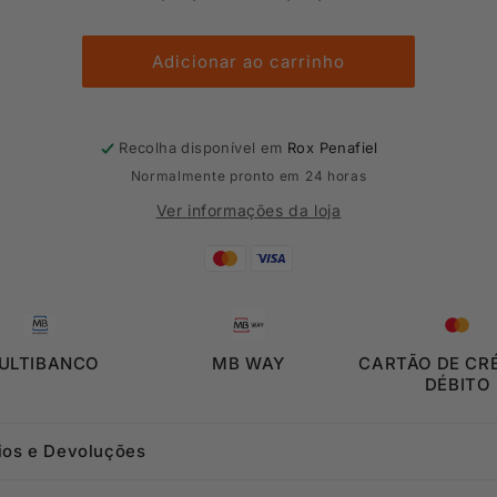
de
de
Calções
Calções
de
de
Adicionar ao carrinho
Banho
Banho
Joma
Joma
Recolha disponível em
Rox Penafiel
Normalmente pronto em 24 horas
Ver informações da loja
ULTIBANCO
MB WAY
CARTÃO DE CRÉ
DÉBITO
ios e Devoluções