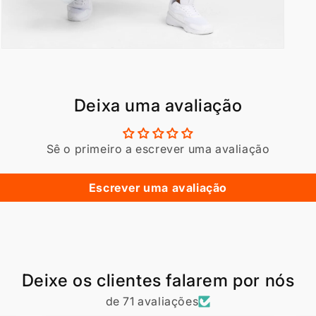
Abrir
conteúdo
multimédia
3
em
Deixa uma avaliação
modal
Sê o primeiro a escrever uma avaliação
Escrever uma avaliação
Deixe os clientes falarem por nós
de 71 avaliações