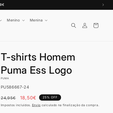
99€
Menino
Menina
Iniciar
Carrinho
sessão
T-shirts Homem
Puma Ess Logo
PUMA
SKU:
PU586667-24
Preço
Preço
18,50€
24,95€
25% OFF
normal
de
Impostos incluídos.
Envio
calculado na finalização da compra.
Promoção