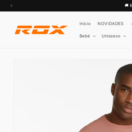
Saltar
🚚
para o
conteúdo
Início
NOVIDADES
Bebé
Unissexo
Saltar para
a
informação
do produto