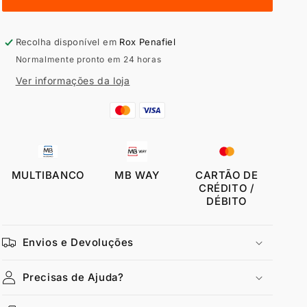
Puma
Puma
Ess
Ess
Logo
Logo
Recolha disponível em
Rox Penafiel
Normalmente pronto em 24 horas
Ver informações da loja
MULTIBANCO
MB WAY
CARTÃO DE
CRÉDITO /
DÉBITO
Envios e Devoluções
Precisas de Ajuda?