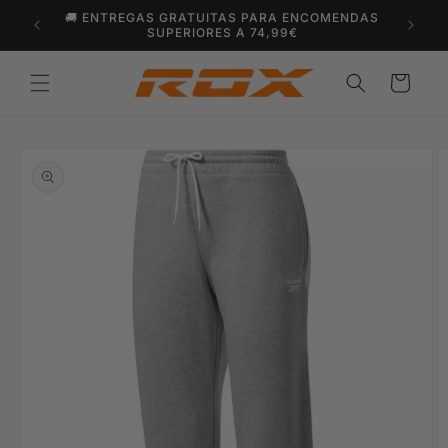
Saltar
🚚 ENTREGAS GRATUITAS PARA ENCOMENDAS
para o
SUPERIORES A 74,99€
conteúdo
Carrinho
Saltar para
a
informação
do produto