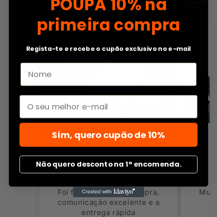
POUPA
10% na
de 72 avaliações
primeira compra
Regista-te e recebe o cupão exclusivo no e-mail
Email
Sim, quero cupão de 10%
Não quero desconto na 1ª encomenda.
Anônimo
o
Muito bom e chegou
Ótim
ompra,
Muito bom e chegou rápido
Óti
te e a