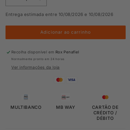
Diminuir
Aumentar
a
a
quantidade
quantidade
Entrega estimada entre 10/08/2026 e 10/08/2026
de
de
FLEECE
FLEECE
PANT
PANT
Adicionar ao carrinho
Recolha disponível em
Rox Penafiel
Normalmente pronto em 24 horas
Ver informações da loja
MULTIBANCO
MB WAY
CARTÃO DE
CRÉDITO /
DÉBITO