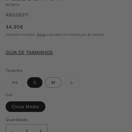
REEBOK
SKU:
RBGS9371
Preço
44,95€
normal
Impostos incluídos.
Envio
calculado na finalização da compra.
GUIA DE TAMANHOS
Tamanho
Variante
Variante
XS
S
M
L
esgotada
esgotada
ou
ou
indisponível
indisponível
Cor
Cinza Medio
Quantidade