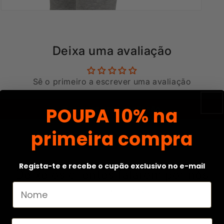
Abrir
conteúdo
multimédia
5
em
Deixa uma avaliação
modal
Sê o primeiro a escrever uma avaliação
POUPA
10% na
Escrever uma avaliação
primeira compra
Regista-te e recebe o cupão exclusivo no e-mail
Deixe os clientes falarem por nós
de 72 avaliações