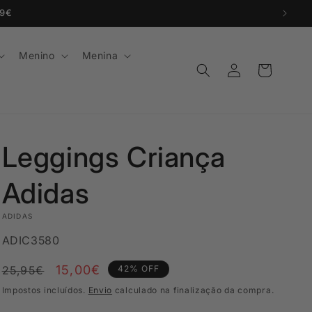
99€
Menino
Menina
Iniciar
Carrinho
sessão
Leggings Criança
Adidas
ADIDAS
SKU:
ADIC3580
Preço
Preço
15,00€
25,95€
42% OFF
normal
de
Impostos incluídos.
Envio
calculado na finalização da compra.
Promoção