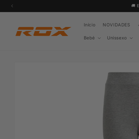
Saltar
🚚
para o
conteúdo
Início
NOVIDADES
Bebé
Unissexo
Saltar para
a
informação
do produto