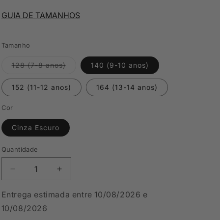
GUIA DE TAMANHOS
Tamanho
Variante
128 (7-8 anos)
140 (9-10 anos)
esgotada
ou
indisponível
152 (11-12 anos)
164 (13-14 anos)
Cor
Cinza Escuro
Quantidade
Diminuir
Aumentar
a
a
quantidade
quantidade
Entrega estimada entre 10/08/2026 e
de
de
10/08/2026
Leggings
Leggings