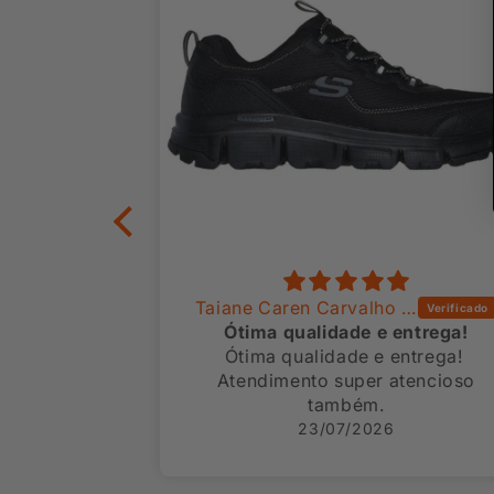
Taiane Caren Carvalho Chaves
Anônimo
qualidade e entrega!
Top
qualidade e entrega!
Top
ento super atencioso
também.
 a comprar mais vezes.
23/07/2026
22/07/202