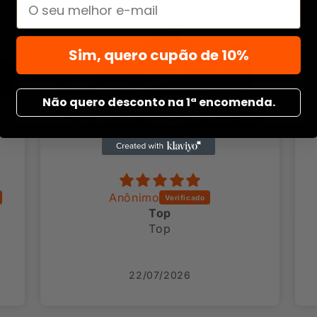
Email
Sim, quero cupão de 10%
Não quero desconto na 1ª encomenda.
Marisa Costa
Ótimo
Ótimo
6
07/07/2026