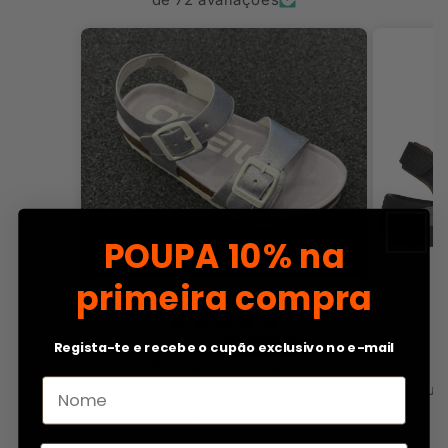
POUPA
10% na
primeira compra
Anônimo
Anônimo
Regista-te e recebe o cupão exclusivo no e-mail
Excelente serviço
Muito bom e che
oi fácil concluir a compra,
Muito bom e chegou 
omunicação excelente e a
entrega rápida