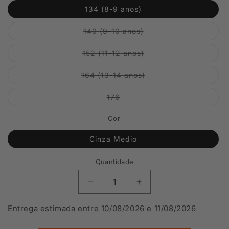
ou
indisponível
134 (8-9 anos)
Variante
140 (9-10 anos)
esgotada
ou
indisponível
Variante
152 (11-12 anos)
esgotada
ou
indisponível
Variante
164 (13-14 anos)
esgotada
ou
indisponível
Variante
176
esgotada
ou
indisponível
Cor
Cinza Medio
Quantidade
Diminuir
Aumentar
a
a
quantidade
quantidade
Entrega estimada entre 10/08/2026 e 11/08/2026
de
de