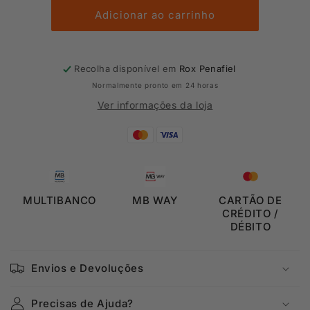
LIN
LIN
FZ
FZ
Adicionar ao carrinho
HD
HD
Recolha disponível em
Rox Penafiel
Normalmente pronto em 24 horas
Ver informações da loja
MULTIBANCO
MB WAY
CARTÃO DE
CRÉDITO /
DÉBITO
Envios e Devoluções
Precisas de Ajuda?