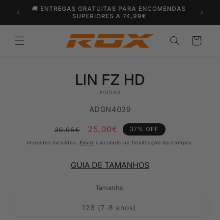
Saltar
🚚 ENTREGAS GRATUITAS PARA ENCOMENDAS
para o
SUPERIORES A 74,99€
conteúdo
Carrinho
Saltar para
LIN FZ HD
a
informação
ADIDAS
do produto
SKU:
ADGN4039
Preço
Preço
25,00€
37% OFF
39,95€
normal
de
Impostos incluídos.
Envio
calculado na finalização da compra.
Promoção
GUIA DE TAMANHOS
Tamanho
Variante
128 (7-8 anos)
esgotada