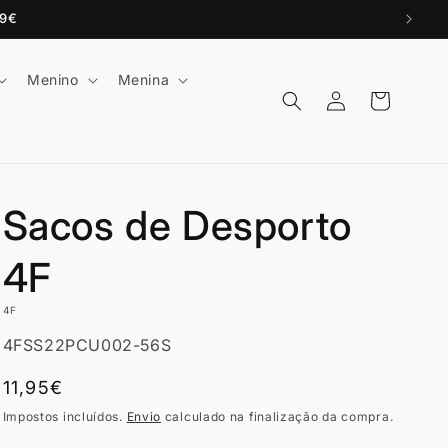
99€
Menino
Menina
Iniciar
Carrinho
sessão
Sacos de Desporto
4F
4F
SKU:
4FSS22PCU002-56S
Preço
11,95€
normal
Impostos incluídos.
Envio
calculado na finalização da compra.