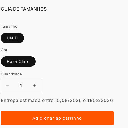
GUIA DE TAMANHOS
Tamanho
UNID
Cor
Rosa Claro
Quantidade
Diminuir
Aumentar
a
a
quantidade
quantidade
Entrega estimada entre 10/08/2026 e 11/08/2026
de
de
Sacos
Sacos
de
de
Adicionar ao carrinho
Desporto
Desporto