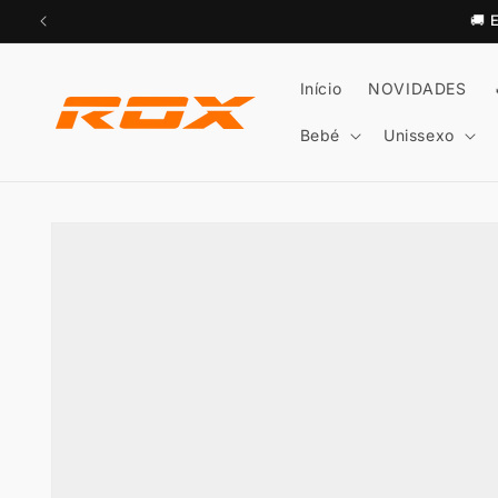
Saltar
🚚
para o
conteúdo
Início
NOVIDADES
Bebé
Unissexo
Saltar para
a
informação
do produto