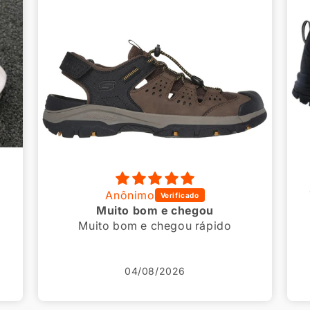
Taiane Caren Carvalho Chaves
Ótima qualidade e entrega!
Ótima qualidade e entrega!
Atendimento super atencioso
também.
Voltarei a comprar mais vezes.
23/07/2026