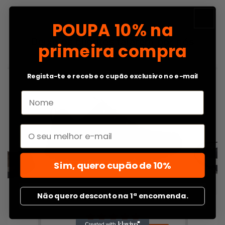
POUPA
10% na
Deixe os clientes falarem por nós
primeira compra
de 72 avaliações
Regista-te e recebe o cupão exclusivo no e-mail
Email
Sim, quero cupão de 10%
Não quero desconto na 1ª encomenda.