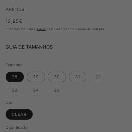
SKU:
AR81109
Preço
12,95€
normal
Impostos incluídos.
Envio
calculado na finalização da compra.
GUIA DE TAMANHOS
Tamanho
Variante
28
29
30
31
32
esgotada
ou
indisponível
Variante
Variante
Variante
33
34
35
esgotada
esgotada
esgotada
ou
ou
ou
indisponível
indisponível
indisponível
Cor
CLEAR
Quantidade