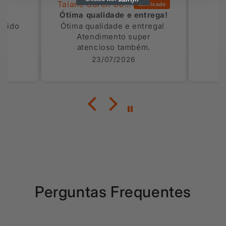
Taiane Caren Carvalho Chaves
ou
Ótima qualidade e entrega!
ápido
Ótima qualidade e entrega!
Atendimento super
atencioso também.
Voltarei a comprar mais
23/07/2026
vezes.
Perguntas Frequentes