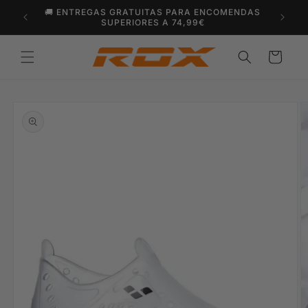
Saltar
🚚 ENTREGAS GRATUITAS PARA ENCOMENDAS
para o
SUPERIORES A 74,99€
conteúdo
Carrinho
Saltar para
a
informação
do produto