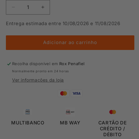
Diminuir
Aumentar
a
a
quantidade
quantidade
Entrega estimada entre 10/08/2026 e 11/08/2026
de
de
SHARM
SHARM
2
2
Adicionar ao carrinho
JR
JR
Recolha disponível em
Rox Penafiel
Normalmente pronto em 24 horas
Ver informações da loja
MULTIBANCO
MB WAY
CARTÃO DE
CRÉDITO /
DÉBITO