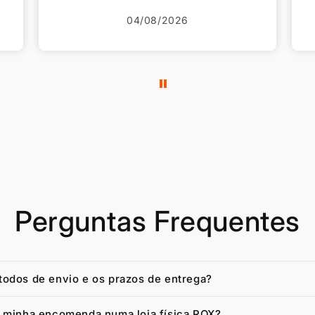
também.
Voltarei a comprar mais vezes.
23/07/2026
Perguntas Frequentes
todos de envio e os prazos de entrega?
a minha encomenda numa loja física ROX?