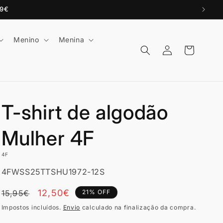
99€
Menino
Menina
Iniciar
Carrinho
sessão
T-shirt de algodão
Mulher 4F
4F
SKU:
4FWSS25TTSHU1972-12S
Preço
Preço
12,50€
15,95€
21% OFF
normal
de
Impostos incluídos.
Envio
calculado na finalização da compra.
Promoção