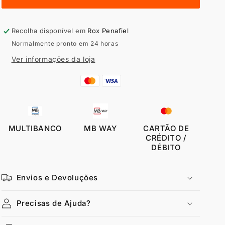
algodão
algodão
Mulher
Mulher
4F
4F
Recolha disponível em
Rox Penafiel
Normalmente pronto em 24 horas
Ver informações da loja
MULTIBANCO
MB WAY
CARTÃO DE
CRÉDITO /
DÉBITO
Envios e Devoluções
Precisas de Ajuda?