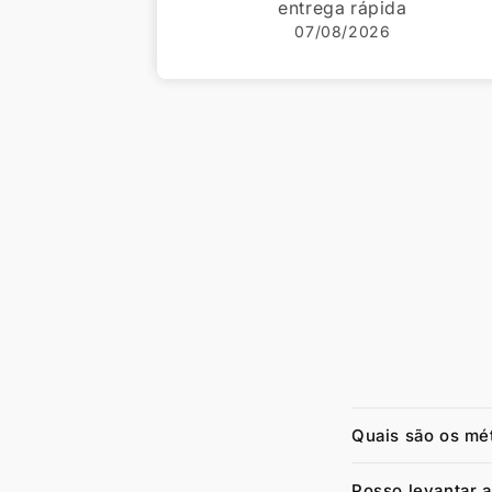
da
04/08/2026
Quais são os mé
Posso levantar 