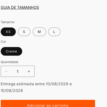
GUIA DE TAMANHOS
Tamanho
XS
S
M
L
Cor
Creme
Quantidade
Diminuir
Aumentar
a
a
quantidade
quantidade
Entrega estimada entre 10/08/2026 e
de
de
10/08/2026
T-
T-
shirt
shirt
de
de
Adicionar ao carrinho