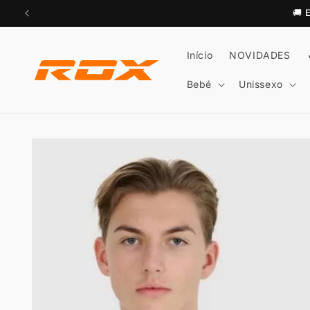
Saltar
🚚
para o
conteúdo
Início
NOVIDADES
Bebé
Unissexo
Saltar para
a
informação
do produto