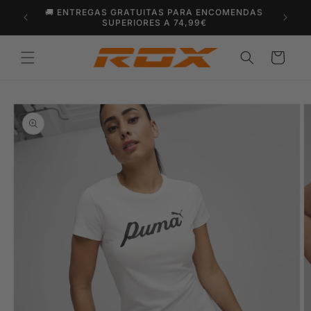
Saltar
🚚 ENTREGAS GRATUITAS PARA ENCOMENDAS
para o
SUPERIORES A 74,99€
conteúdo
Carrinho
Saltar para
a
informação
do produto