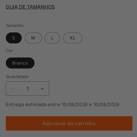
GUIA DE TAMANHOS
Tamanho
S
M
L
XL
Cor
Branco
Quantidade
Diminuir
Aumentar
a
a
quantidade
quantidade
Entrega estimada entre 10/08/2026 e 10/08/2026
de
de
T-
T-
shirts
shirts
Adicionar ao carrinho
de
de
Algodão
Algodão