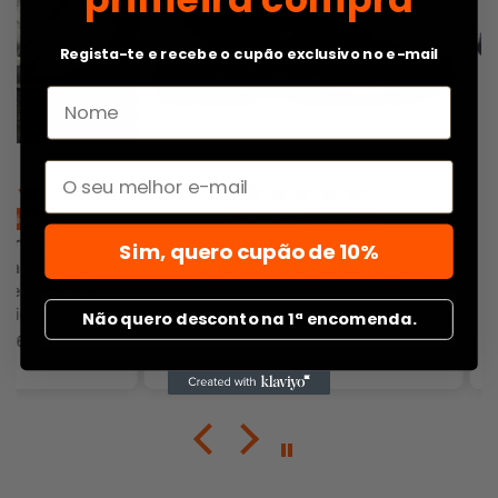
Regista-te e recebe o cupão exclusivo no e-mail
Email
Anônimo
o
Muito bom e chegou
Ótim
Sim, quero cupão de 10%
mpra,
Muito bom e chegou rápido
Ótim
e e a
Não quero desconto na 1ª encomenda.
Vo
04/08/2026