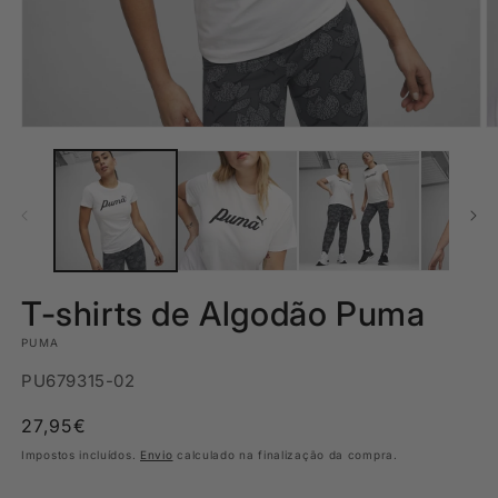
Abrir
Ab
conteúdo
c
multimédia
m
1
2
em
e
modal
m
T-shirts de Algodão Puma
PUMA
SKU:
PU679315-02
Preço
27,95€
normal
Impostos incluídos.
Envio
calculado na finalização da compra.