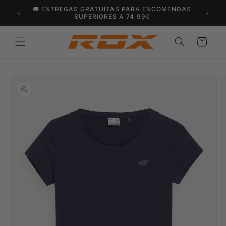
Saltar
🚚 ENTREGAS GRATUITAS PARA ENCOMENDAS
para o
SUPERIORES A 74,99€
conteúdo
Carrinho
Saltar para
a
informação
do produto