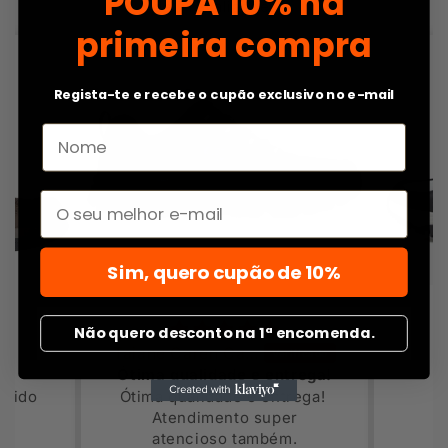
POUPA
10% na
de 71 avaliações
primeira compra
Regista-te e recebe o cupão exclusivo no e-mail
Email
Sim, quero cupão de 10%
Não quero desconto na 1ª encomenda.
Taiane Caren Carvalho Chaves
ou
Ótima qualidade e entrega!
ápido
Ótima qualidade e entrega!
Atendimento super
atencioso também.