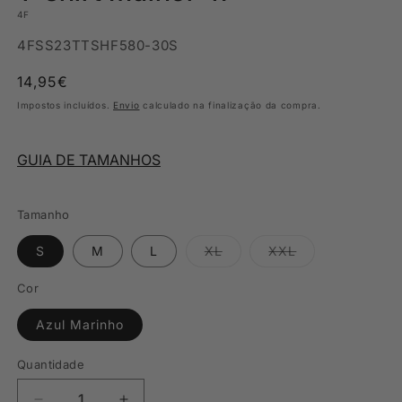
4F
SKU:
4FSS23TTSHF580-30S
Preço
14,95€
normal
Impostos incluídos.
Envio
calculado na finalização da compra.
GUIA DE TAMANHOS
Tamanho
Variante
Variante
S
M
L
XL
XXL
esgotada
esgotada
ou
ou
indisponível
indisponível
Cor
Azul Marinho
Quantidade