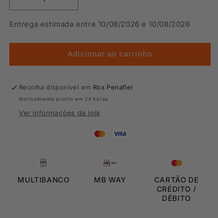
Diminuir
Aumentar
a
a
quantidade
quantidade
Entrega estimada entre 10/08/2026 e 10/08/2026
de
de
T-
T-
shirt
shirt
Adicionar ao carrinho
Mulher
Mulher
4F
4F
Recolha disponível em
Rox Penafiel
Normalmente pronto em 24 horas
Ver informações da loja
MULTIBANCO
MB WAY
CARTÃO DE
CRÉDITO /
DÉBITO