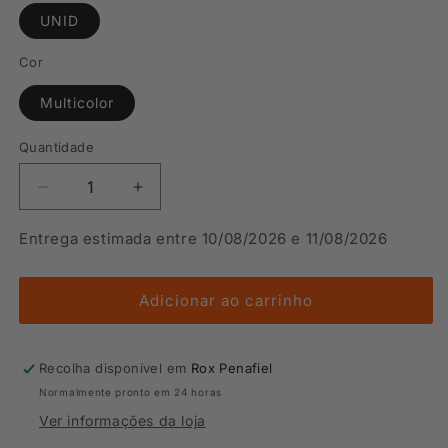
UNID
Cor
Multicolor
Quantidade
Diminuir
Aumentar
a
a
quantidade
quantidade
Entrega estimada entre 10/08/2026 e 11/08/2026
de
de
Atacadores
Atacadores
U-
U-
Adicionar ao carrinho
Laces
Laces
Classic
Classic
Multicor
Multicor
Recolha disponível em
Rox Penafiel
Normalmente pronto em 24 horas
Ver informações da loja