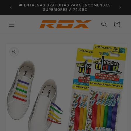
Saltar
🚚 ENTREGAS GRATUITAS PARA ENCOMENDAS
para o
SUPERIORES A 74,99€
conteúdo
Carrinho
Saltar para
a
informação
do produto