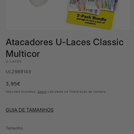
Abrir
conteúdo
Atacadores U-Laces Classic
multimédia
1
em
Multicor
modal
U-LACES
SKU:
UL2989149
Preço
3,95€
normal
Impostos incluídos.
Envio
calculado na finalização da compra.
GUIA DE TAMANHOS
Tamanho