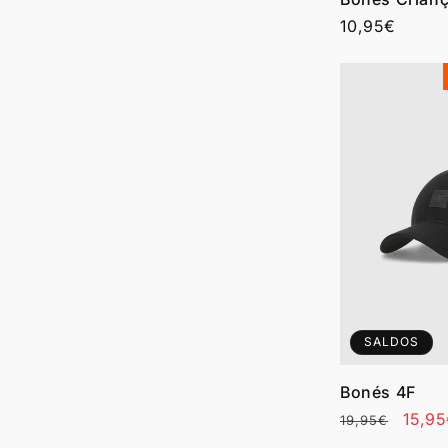
Preço
10,95€
normal
SALDOS
Bonés 4F
Preço
Preç
15,9
19,95€
normal
de