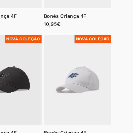
ança 4F
Bonés Criança 4F
Preço
10,95€
normal
NOVA COLEÇÃO
NOVA COLEÇÃO
ança 4F
Bonés Criança 4F