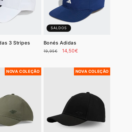
SALDOS
as 3 Stripes
Bonés Adidas
Preço
Preço
14,50€
19,95€
normal
de
Promoção
NOVA COLEÇÃO
NOVA COLEÇÃO