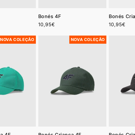
Bonés 4F
Bonés Cri
Preço
10,95€
Preço
10,95€
normal
normal
NOVA COLEÇÃO
NOVA COLEÇÃO
a 4F
Bonés Criança 4F
Bonés Cri