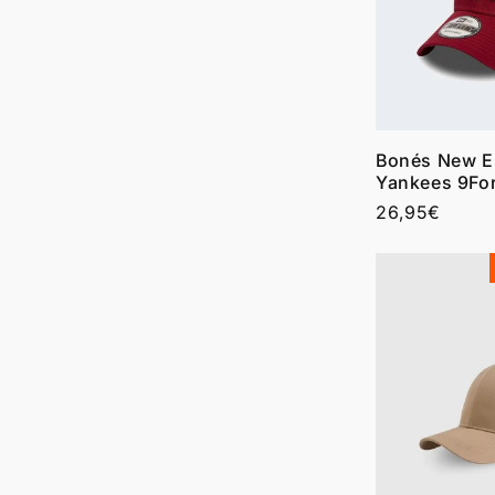
ã
o
:
Bonés New E
Yankees 9For
Preço
26,95€
normal