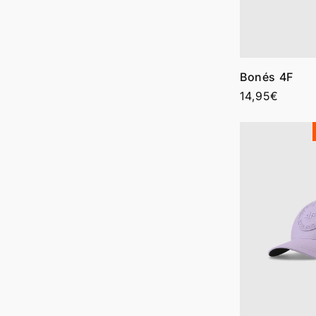
Bonés 4F
Preço
14,95€
normal