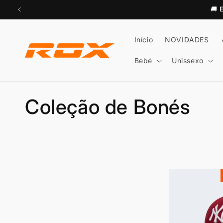
Saltar
🚚
para o
conteúdo
Início
NOVIDADES
Bebé
Unissexo
C
Coleção de Bonés
o
l
e
ç