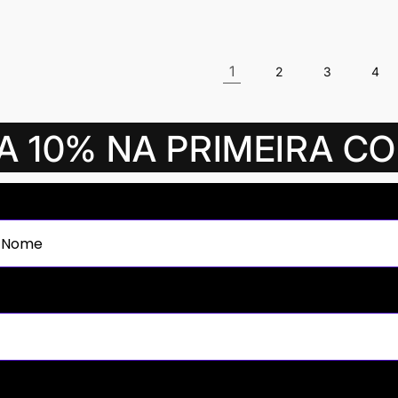
oção
1
2
3
4
A 10% NA PRIMEIRA C