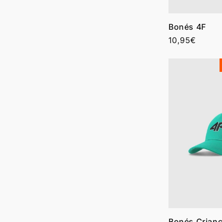
Bonés 4F
Preço
10,95€
normal
Bonés Crianç